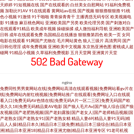
天婷婷
91短视频在线
国产在线观看的
白丝美女自慰网站
91福利免费视
频
加勒比91AV
91在线观看
黄网站av在线
国产视频
狠狠擼狠狠擼
91桃
色小视频
91激情
91干啪啪
青青操青青干
主播诱惑无码专区
欧美视频电
影
91播放
麻豆桃色网站
亚洲欧美国产另类
欧美伦理另类
国产刺激对白
在线观看91精品
欧美成年视频
操碰操揉
成人微拍福利导航
亚洲欧美国产
日韩
成年在线观看免费
岛国精品在线播放
狠狠撸第四色
欧美一页
女同
电影在线观看
91网国产尤物在
毛片网站黄色
狼人三级片
高清男同
国产
日韩伦理淫
成年免费视频
亚洲欧美中文视频
东京热亚洲色图
蜜桃成人超
碰网
91精品小视频
久草福利免费视影
五月天堂网
亚洲黄片天堂
502 Bad Gateway
nginx
免费同性男男黄网站在线|免费网站高清在线观看视频|免费网站看gv片在
线|免费网站内射红桃视频|免费网站推广在线观看|免费网址入口在线观
看入口|免费无码AV色情在线|免费无码A片一区二三区|免费无码国产欧
美久久18|免费无码精品黄AV电影
国产狼人毛片Av|国产狼人综合|国产狼
友视频|国产老肥熟视频|国产老妇露脸|国产老女人|国产老师精品视频|国
产老熟女|国产老熟女91|国产老熟女精
精品人妻69|精品人妻91无码|精
品人人操|精品日本久|精品日本三级免费|精品日本三级综合|精品日本亚
洲|精品日本亚洲18|精品日本亚洲尤物|精品日本亚洲专区
91老司机视