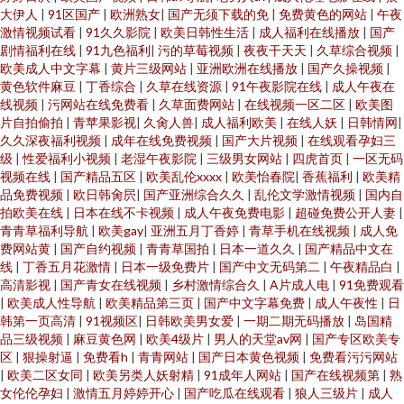
大伊人
|
91区国产
|
欧洲熟女
|
国产无须下载的免
|
免费黄色的网站
|
午夜
激情视频试看
|
91久久影院
|
欧美日韩性生活
|
成人福利在线播放
|
国产
剧情福利在线
|
91九色福利
|
污的草莓视频
|
夜夜干天天
|
久草综合视频
|
欧美成人中文字幕
|
黄片三级网站
|
亚洲欧洲在线播放
|
国产久操视频
|
黄色软件麻豆
|
丁香综合
|
久草在线资源
|
91午夜影院在线
|
成人午夜在
线视频
|
污网站在线免费看
|
久草面费网站
|
在线视频一区二区
|
欧美图
片自拍偷拍
|
青苹果影视
|
久肏人兽
|
成人福利欧美
|
在线人妖
|
日韩情网
|
久久深夜福利视频
|
成年在线免费视频
|
国产大片视频
|
在线观看孕妇三
级
|
性爱福利小视频
|
老湿午夜影院
|
三级男女网站
|
四虎首页
|
一区无码
视频在线
|
国产精品五区
|
欧美乱伦xxxx
|
欧美怡春院
|
香蕉福利
|
欧美精
品免费视频
|
欧日韩肏屄
|
国产亚洲综合久久
|
乱伦文学激情视频
|
国内自
拍欧美在线
|
日本在线不卡视频
|
成人午夜免费电影
|
超碰免费公开人妻
|
青青草福利导航
|
欧美gay
|
亚洲五月丁香婷
|
青草手机在线视频
|
成人免
费网站黄
|
国产自约视频
|
青青草国拍
|
日本一道久久
|
国产精品中文在
线
|
丁香五月花激情
|
日本一级免费片
|
国产中文无码第二
|
午夜精品白
|
高清影视
|
国产青女在线视频
|
乡村激情综合久
|
A片成人电
|
91免费观看
|
欧美成人性导航
|
欧美精品第三页
|
国产中文字幕免费
|
成人午夜性
|
日
韩第一页高清
|
91视频区
|
日韩欧美男女爱
|
一期二期无码播放
|
岛国精
品三级视频
|
麻豆黄色网
|
欧美4级片
|
男人的天堂av网
|
国产专区欧美专
区
|
狠操射逼
|
免费看h
|
青青网站
|
国产日本黄色视频
|
免费看污污网站
|
欧美二区女同
|
欧美另类人妖射精
|
91成年人网站
|
国产在线视频第
|
熟
女伦伦孕妇
|
激情五月婷婷开心
|
国产吃瓜在线观看
|
狼人三级片
|
成人