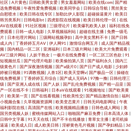
社区
|
A片黄色
|
日韩欧美男女爱
|
男女羞羞网站
|
欧美在线com
|
国产精
选免费视频
|
午夜性爱免费视频
|
欧美同学会
|
日韩综合导航
|
黑丝美女
自慰喷水
|
欧美日韩在线专区
|
加勒比伊人影院
|
超碰操逼黄片
|
欧美日
韩另类系列
|
日韩电影bt
|
四虎影院在线视频
|
欧美日韩伦理一区
|
在线
AV在线观看
|
91社区视频
|
三级理论片
|
欧美爆乳欧美人妖
|
福利在线免
费观看
|
日韩一成人电影
|
久草视频福利站
|
超碰在线主播
|
免费一级毛
片
|
日本伦理片网站
|
三级网站视频孕妇
|
高中美女黑料不卡
|
国产日韩
成人内
|
丁香婷婷五月AⅤ
|
伊人网91
|
激情综合网五月
|
成人国产精品视
频
|
国内精品一区二区
|
亚洲福利
|
日本三级片网站
|
欧美大片免费观看
|
AV三级片网站
|
人妖干熟女
|
一极片在线免费看
|
一区二区三区色欲
|
91
短视频丝瓜
|
国产伦理片电影
|
欧美偷拍第八页
|
国产福利永久
|
国内三
级黄色片
|
国产深夜激情视频
|
国产a级片0
|
国产日产成人电影
|
少妇婷
婷被日视频
|
91调教视频
|
人兽1区
|
欧美天堂啊v
|
国产极品一区
|
操碰在
线免费视屏
|
丁香婷婷五月综合
|
国产成人无码A
|
97撸一撸
|
日韩伦理三
级
|
国产亚洲人成在线
|
国产人妖
|
国产乱伦免费视频
|
国产精一品亚
|
国
产一区在线不卡
|
日韩福利
|
日本aⅤ在线观看
|
91视频地址
|
国产欧美黄
片
|
欧美第一页
|
国产在线看视频
|
性欧美性交
|
国产精品激情自拍
|
福利
小视频合集
|
久草视频资源网
|
欧美变态黄片
|
日韩无码电影网址
|
午夜
福利影院在线
|
高清国产在线
|
欧美视频精品播放
|
日韩色成人网站
|
美
国另类视频人妖
|
蜜桃传媒网站入口
|
啪啪国产麻豆免费
|
日本高清人体
|
日韩中文字幕
|
91天天在线
|
国产不卡在线播放
|
青草女主播
|
老司机操
逼逼
|
欧美成人日
|
成人欧美日韩
|
淫秽黄色毛片视频
|
国产孕妇精品
|
3d
成人动漫在线
|
国产AV六十五区
|
成人婷婷
|
国产午夜精品蜜臀
|
国产无