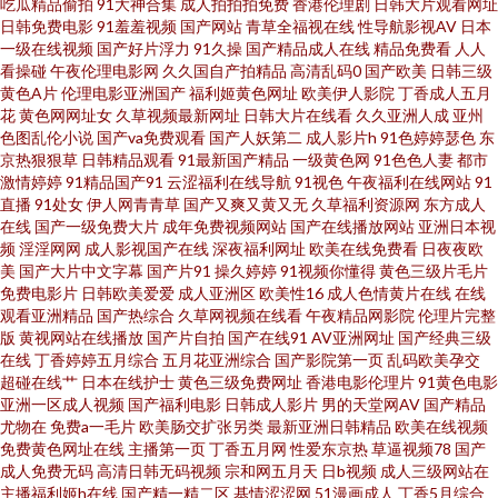
吃瓜精品偷拍
91大神合集
成人拍拍拍免费
香港伦理剧
日韩大片观看网址
日韩免费电影
91羞羞视频
国产网站
青草全福视在线
性导航影视AV
日本
综合 精品国产久 国产第页 97午夜啪啪视频 免费网页免费黄 免费看黃色网 护
一级在线视频
国产好片浮力
91久操
国产精品成人在线
精品免费看
人人
看操碰
午夜伦理电影网
久久国自产拍精品
高清乱码0
国产欧美
日韩三级
黄色A片
伦理电影亚洲国产
福利姬黄色网址
欧美伊人影院
丁香成人五月
士AV采精AV 成人97 97玖玖超碰 亚洲AV操逼 日本色图欧美色图 久操资源福
花
黄色网网址女
久草视频最新网址
日韩大片在线看
久久亚洲人成
亚州
色图乱伦小说
国产va免费观看
国产人妖第二
成人影片h
91色婷婷瑟色
东
利在线 传媒精品 东京热成人在线 99re大香蕉 亚洲伪娘av网站 日本做爱暖暖
京热狠狠草
日韩精品观看
91最新国产精品
一级黄色网
91色色人妻
都市
激情婷婷
91精品国产91
云涩福利在线导航
91视色
午夜福利在线网站
91
直播
91处女
伊人网青青草
国产又爽又黄又无
久草福利资源网
东方成人
久久婷婷国产综合 国产91白虎动漫 97自拍超碰 伊人久久成人 日韩激情影院
在线
国产一级免费大片
成年免费视频网站
国产在线播放网站
亚洲日本视
频
淫淫网网
成人影视国产在线
深夜福利网址
欧美在线免费看
日夜夜欧
欧美性爱五月网址 久草精品在线 大香蕉57 91小网站免费 亚洲狼人 日韩精品
美
国产大片中文字幕
国产片91
操久婷婷
91视频你懂得
黄色三级片毛片
免费电影片
日韩欧美爱爱
成人亚洲区
欧美性16
成人色情黄片在线
在线
观看亚洲精品
国产热综合
久草网视频在线看
午夜精品网影院
伦理片完整
免费看 欧美a在线视频 国产三级综合在线 午夜诱惑剧场 四虎网久久 欧美性生
版
黄视网站在线播放
国产片自拍
国产在线91
AV亚洲网址
国产经典三级
在线
丁香婷婷五月综合
五月花亚洲综合
国产影院第一页
乱码欧美孕交
交 久操婷婷福利姬 成人瑟瑟网站 97精频 亚洲色情入口 色色午夜影院 欧美变
超碰在线艹
日本在线护士
黄色三级免费网址
香港电影伦理片
91黄色电影
亚洲一区成人视频
国产福利电影
日韩成人影片
男的天堂网AV
国产精品
尤物在
免费a一毛片
欧美肠交扩张另类
最新亚洲日韩精品
欧美在线视频
态区 韩国AV第一页 操碰69 99成人电影院 足交AV 午夜a级 欧洲三级片 九九精
免费黄色网址在线
主播第一页
丁香五月网
性爱东京热
草逼视频78
国产
成人免费无码
高清日韩无码视频
宗和网五月天
日b视频
成人三级网站在
品一级 东京热色中色人 97精频 亚洲春色另类 日韩欧美一中文 伦理第一页 国
主播福利姬h在线
国产精一精二区
基情涩涩网
51漫画成人
丁香5月综合