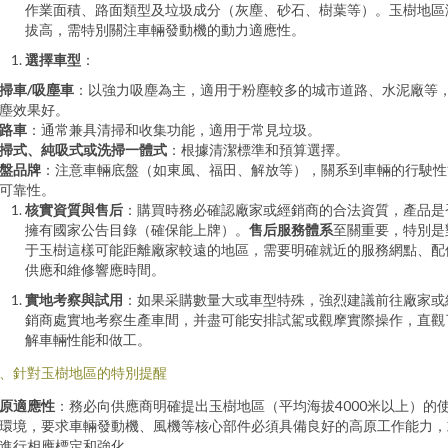
作業面積、路面類型及垃圾成分（灰塵、砂石、樹葉等）。玉樹地區
拔高，需特別關注車輛發動機的動力適應性。
選擇車型
：
掃車/吸塵車
：以強力吸塵為主，適用于粉塵較多的城市道路、水泥廠等
塵效果好。
路車
：通常兼具清掃和收集功能，適用于常見垃圾。
掃式、純吸式或洗掃一體式
：根據清潔標準和預算選擇。
盤品牌
：注意車輛底盤（如東風、福田、解放等），關系到車輛的行駛性
可靠性。
核實資質與售后
：購買時務必確認廠家或經銷商的合法資質，產品是
擁有國家公告目錄（確保能上牌）。
售后服務體系
至關重要，特別是
于玉樹這樣可能距離廠家較遠的地區，需要明確就近的服務網點、配
供應和維修響應時間。
實地考察與試用
：如果采購數量大或車型特殊，強烈建議前往廠家或
銷商處實地考察生產車間，并盡可能安排試駕或觀摩實際操作，直觀
解車輛性能和做工。
、針對玉樹地區的特別提醒
原適應性
：務必向供應商明確提出玉樹地區（平均海拔4000米以上）的
環境，要求車輛發動機、風機等核心部件必須具備良好的高原工作能力，
進行相應標定和強化。