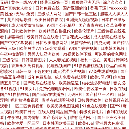
无码
|
黄色一级AV片
|
经典三级第一页
|
狠狠鲁亚洲无码
|
综合久久久
|
国产真实女人拳交
|
日韩免费在线
|
国产亚洲偷拍
|
香蕉干逼
|
性xxxxx欧
美 性爱+无码+免费
|
三级成人网站
|
国产日韩一区三区
|
超碰人人操人人
艹
|
黄片网站导航
|
欧美日韩性影院
|
亚洲美女啪啪视频
|
日本在线播放
网站
|
成人深爱激情影院
|
97国产公开精品
|
国产青青在线
|
久草兔费资
源站
|
日韩欧美婷婷
|
欧美精品自撸乱伦
|
欧美伦理片
|
三级黄视在线观
看
|
操碰再线
|
殴美日韩在在线看
|
丁香花成人社区
|
成人影院在线播放
|
国产中文字幕观看
|
日韩欧美电影网站
|
激情综合站
|
四虎无码
|
国产精品
午夜三级
|
欧美另类77
|
91n处女观看
|
97国产婷婷视频
|
日本韩国视频
|
午夜中文影院
|
另类人妖亚洲欧美
|
91视频软件下载
|
可以看的黄色网址
|
三级伦理
|
日韩激情图片
|
人人妻光屁视频
|
福利一区在
|
黄毛片污网站
视频
|
香蕉永久免费视频
|
伦理视频国产
|
91影视蜜桃视频
|
极品白丝自
慰喷水
|
日韩一页
|
干超碰碰
|
成人涩涩小片视频
|
97免费观看视频
|
国产
精品豆花视频
|
成年免费影院
|
成人免费在线观看
|
欧美3区7区
|
综合激
情五月丁香
|
国产吃瓜在线播放
|
欧美操逼逼
|
结衣波多野电影
|
狼友必
备91视频
|
91美女片
|
免费伦理电影网站
|
欧美性爱区第一页
|
日欧在线
|
国产91自拍在线
|
国产日韩在线播放
|
无码H片
|
国产精品一区91
|
日韩
淫院
|
福利姬深夜视频
|
青草在线观看视频
|
日韩另类欧美
|
欧韩视频在线
观看
|
一区二区免费视频
|
欧美另类色图视频
|
91色在线观看
|
国产91麻
豆视频
|
欧美韩日无
|
在线人妖
|
精品国产偷
|
特级免费毛片
|
自制在线观
看
|
午夜福利国内偷拍
|
国产毛片后入
|
谁有毛片网址
|
国产亚洲欧美日
韩
|
欧美性爱一区三区
|
日本韩国欧美三级
|
欧美456
|
亚洲最大色资源
|
自拍中文无码三级
|
狠狠撸视频网
|
成人午夜场
|
欧美熟女影院
|
新91网