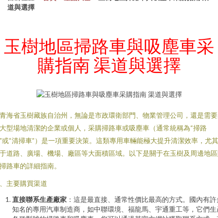
道與選擇
玉樹地區掃路車與吸塵車采
購指南 渠道與選擇
青海省玉樹藏族自治州，無論是市政環衛部門、物業管理公司，還是需要
大型場地清潔的企業或個人，采購掃路車或吸塵車（通常統稱為“掃路
”或“清掃車”）是一項重要決策。這類專用車輛能極大提升清潔效率，尤
于道路、廣場、機場、廠區等大面積區域。以下是關于在玉樹及周邊地區
掃路車的詳細指南。
、主要購買渠道
直接聯系生產廠家
：這是最直接、通常性價比最高的方式。國內有許
知名的專用汽車制造商，如中聯環境、福龍馬、宇通重工等，它們生