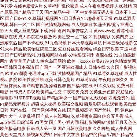
色花堂
在线免费黄A片
久草福利
乱伦家庭
成人午夜免费视频
人妖射精
国
91新视频网站 91蜜桃在线播放 伪娘ts自慰 色色之源网址91 五月花导航 日韩
产屁屁
国产精品天干天
国产精品午夜一区
中文字幕无码人妻
日本不卡二
区
国产日韩91
久草福利视频网
91日日夜夜91
超碰碰天天操
91草草酒店
视频
韩日一区二区
国产激情视频网站
成人视频日本
茄子视频污
亚洲色
AV网页 老司机AV88 国产成人在线免费 97国产精选 亚洲韩国无码 国产1区综
欲天天
成人丝瓜视频下载
日韩逼网
精东传媒入口
黄wwww色
香港伦理
电影在线
成人影院在线播放
欧美足交一区二区
91视频电影
另类四虎
亚
合情色 国产一区日韩欧美 大香蕉www久久 91青青娱乐 av性爱在线播放 尤物
洲东京热
国产不卡在线
91九色视频
日本天堂视频导航
日本三级光棍影院
91大神精品
欧美怡红院院二区
爱豆传媒观看网站
综合日韩欧美
草逼网首
页
国产日韩精品91
91视频网站在线
69性影院
福利资源在线
91自拍最新
激情在线 少妇性生活 另类性爱av 都市激情另类欧美 aV中亚 91n女处 婷婷他
网址
青青草国产成人
黄色岛国网站
欧美一xxxxx
欧美gayv
91色情激情网
中国韩国日本高清
国产国产一区
亚洲欧洲成人
日韩在线
久久国产影视综
六月天 青青草福利社 九九精品久久 午夜性網 伊人久久国产在线 熟女超碰7 欧
合
欧美69潮喷
伦理片app下载
激情视频国产精品
91草莓久草超碰
成人性
爱aa影院
欧美性爱插插
欧美日韩色黄片
91草莓影院
午夜电影网久久
国
产丝袜美女
国产精彩视频
操碰视屏
国产福利在线
91久久影院
免费日韩
美午夜狼人 久草手机在线 超碰人人射 自拍69 熟妇一区二区 美女午夜影院 国
电影
日韩成人影视
欧美精品性交
午夜宅男免费
另类亚洲色情
家庭乱伦
理电影
91草B草B视频
国产精品熟女一
国产巨乳在线观看
四虎免费91
国
产AA视频 97草人人草 午夜性国产 色香焦av网 91微拍福利视频 91人妻资源
内精品无码短片
超碰成人操操
欧美猛交视频
西瓜影院在线观看
欧美做受
日韩
国产在线一
国产原创视频在线
国产视频高清
国产丝袜一区
黄色av
网址大全
人妻乱视
国产成人在线网站
久草视频资源站
综合五月香
成人
午夜寂寞影视院 欧美日韩国 黄色美女视频 成人嫩草97A片 91热资源站 熟女
app在线
四虎试看
91男女
国产男小鲜肉同
福利影院网站
激情五月天色色
欧美极品电影
日韩成人第一页
国产日韩欧美电影
久久机热
成人午夜网
人妻一二区 日本A网址 亚洲黄色在线看 影音先锋国产性爱 影音先锋黄区 91
黄色天堂男人
操视频免费91
日韩中文在线
精品中的精品
97国产精品视