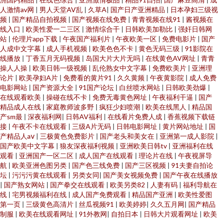
人激情av网
|
男人天堂AV乱
|
久草A
|
国产日产亚洲精品
|
日本孕妇三级视
频
|
国产精品自拍视频
|
国产视频在线免费
|
青青视频在线91
|
酱视频在
线入口
|
欧美性爱一二三区
|
激情综合干
|
日韩欧美加勒比
|
强奸日韩网
站
|
伦理片app下载
|
午夜国产福利片
|
午夜欧美一区
|
免费电影片
|
国产
人成中文字幕
|
成人手机视频
|
欧美色色不卡
|
黄色无码三级
|
91影院在
线播放
|
丁香五月无码视频
|
岛国大片大片无吗
|
在线黄色AV网址
|
青青
操人人操
|
欧美日韩一级视频
|
乱伦熟女中文字幕
|
免费欧美片
|
亚洲理
论片
|
欧美孕妇A片
|
免费看的黄片91
|
久久黄频
|
午夜黄影院
|
成人免费
电影网站
|
国产资源大全
|
91国产论坛
|
白丝喷水网站
|
日韩欧美劲爆
|
在线观看欧美
|
操碰在线不卡
|
免费无毒黄色网址
|
午夜福利干逼
|
国产
精品成人在线
|
家庭教师波多野
|
疯狂少妇喷潮
|
欧美在线黑人
|
精品国
产sm最
|
深夜福利网
|
日韩AV福利
|
在线看片免费人成
|
香蕉视频下载链
接
|
午夜不卡在线观看
|
三级A片无码
|
日韩电影网址
|
黄片网站地址
|
国
产精品人aⅴ
|
三极黄色免费影片
|
国产老头和美女在
|
亚洲第一成人影院
|
国产欧美中文字幕
|
狼友深夜福利视频
|
亚洲欧美日韩tv
|
亚洲福利在线
观看
|
亚洲国产一区二区
|
成人国产在线观看
|
理论片在线
|
午夜视屏导
航
|
欧美亚洲色图另类
|
国产色三线免费
|
国产三区视频
|
91夫妻自拍论
坛
|
污污污黄在线观看
|
另类女同
|
国产美女视频免费
|
国产午夜在线播放
|
国产熟女网站
|
国产拳交在线观看
|
欧美另类82
|
人妻有码
|
福利导航在
线
|
宅男视频福利在线
|
成人国产免费观看
|
精品国产亚洲
|
欧美性爱图
第一页
|
三级黄色高清片
|
丝瓜视频91
|
欧美婷婷
|
久久五月网
|
国产精品
制服
|
欧美在线观看网址
|
91外教网
|
自拍日本
|
日韩大片观看网址
|
欧美