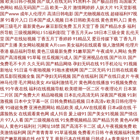
频
欧美日韩小视频
国产成人在线无码
91黑料不
国产极品自拍
岛国最大
色网站
精品无码国产二品
欧美一及片
激情网婷婷
人妖大片
91天堂影视
国产www
成年人伦理片
高清日韩电影
国产尤物视频在线
超碰福利97视
屏
91看片入口
日本国产成人视频
日本日韩欧美在线
黄色资料入口
黄色
网三级毛片
最新黄色av
麻豆影院免费
五月天堂丁香
国产精品水多
福利
所导航
三级视频网站J
51福利影院
丁香五月天av
18日本三级全黄
乱伦天
堂
国产在线短视频
丁香五月丁香婷婷
91精品又
爱豆传媒下载
丁香九月
国产主播
美女网站视频黄
A片com
美女福利在线观看
狼人激情网
伦理片
香港
极品福利导航
黄色三级最新免费
91嫩草国产
午夜成年人网站
免费
国产高清视频
91草莓
丝瓜视频污成人
国产亚洲视品在线
国产玖玖
国产
免费毛不卡片
久久无码
国产精品网络
孕妇无码在线
91手机论坛
91视频
新地址
91日逼
午夜啪视频
91啪水蜜桃网
国产二区无码
91日韩在线观看
西瓜影院视频全集
国产孕妇无码视频
国产在线福利
国产在线日皮片
午夜
神马伦理
毛片网站美女
AV福利激情毛片
黄色网在线播放
91视频免费在
线
91午夜在线
福利在线视频导航
欧美喷潮一区二区
午夜理论片
日本第
二片区
国产免费大片
精品呦视频
日本乱伦高清无码
深夜国产视频
91刺
激视频
日本中文字幕一区
日韩免费精品视频
日本高清v
欧美日韩伦理午
夜
91碰超免费
亚洲色图网站
精品欧美
成人AV在线观看
日本a级在线
干
露脸熟女
在线观看黄色网
成人抖音
爰上碰91
国产美女91视频
国产情侣
片
97人人看
国产三级视频在线
91免费视频精品
国产精品另类
黄色AV网
站人
黄色91福利社
污网址18禁
国产高清不卡二区
成人午夜视频免费
欧
美激情福利网
国产青青青草
91草逼视频
免费看片日韩
午夜视频福利免费
国产嫩草视频在线
69叉叉叉
最新日本在线视频
日韩成人a
青青操91
五月