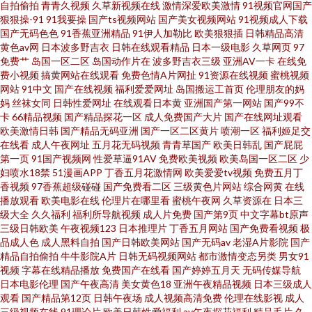
自拍偷拍
青青久视频
久草新视频在线
激情深爱欧美激情
91视频官网国产
狠狠操-91
91我要操
国产ts视频网站
国产美女视频网站
91视频成人下载
场 97国产最新 91aV免费视频 天天干天天色 欧美性爱日本 精品国产区久久 岛
国产无码色色
91香蕉亚洲精品
91伊人加勒比
欧美狠狠插
日韩精品高清
黄色av网
日本波多野吉衣
日韩在线观看精品
日本一级电影
久草网页
97
免费艹
岛国一区二区
岛国动作片在
波多野吉衣三级
亚洲AV一卡
在线免
国美女的a片 97尤物视频 最新五月丁香网 伊人内射 午夜福利中文版 日本a片
费小视频
搞黄网站在线观看
免费色情A片网扯
91资源在线视频
蜜桃视频
网站
91中文
国产在线视频
福利爱爱网址
岛国搬运工首页
伦理朋友的妈
中文字幕 欧美蜜桃熟妇性爱 激情综合网站 国产精品第八页 白丝学姐操逼 99
妈
丝袜女同
日韩性爱网址
在线观看日本黄
亚洲国产第一网站
国产99不
卡
66精品视频
国产精品探花一区
成人免费国产大片
国产在线网址观看
欧美激情日韩
国产精品无码亚洲
国产一区二区黄片
喷潮一区
福利姬足交
操我 最新人妻AV电影 影音先锋色情影院 午夜福利偷拍在线 日韩深夜av福利
在线看
成人午夜网址
五月花无码视频
青青草国产
欧美日韩乱
国产屁屁
第一页
91国产视频网
性爱草逼91AV
免费欧美视频
欧美岛国一区二区
少
欧美性爱入口 九九色播 国产天天综合网 超碰不卡网站 91桃花福利 亚洲乱纶
妇喷水18禁
51漫画APP
丁香五月花激情网
欧美爱爱tv视频
免费五月丁
香视频
97香蕉超级碰碰
国产免费看二区
三级黄色片网站
综合网黄
在线
播放观看
欧美电影在线
伦理片在哪里看
蜜桃午夜网
久草资源在
日本三
香蕉影院导航 天天操人人 日本岛国片 麻豆ddys 后入大屁股在线 大香蕉大伊
级大全
久久福利
福利所导航视频
成人片免费
国产第9页
中文字幕bt原声
三级日韩欧美
午夜视频123
日本推理片
丁香五月网站
国产免费看视频
极
人 99热青青 欧美熟女Tv 日韩无码社区 欧美大片视频 日本性爱大片 欧美日韩
品成人色
成人黑料自拍
国产日韩欧美网站
国产无码av
老湿A片影院
国产
精品自拍偷拍
牛牛影院A片
日韩无码视频网站
都市激情变态另类
男女91
视频
字幕在线精品播放
免费国产在线看
国产婷婷五月天
无码传媒导航
TV 久草福利天堂 国产成人高清网址 肏屄视频看看 91丝袜在线视频 一级AV片
日本电影伦理
国产午夜高清
美女黄色18
亚洲午夜精品视频
日本三级成人
观看
国产精品第12页
日韩午夜场
成人视频高清免费
伦理在线影视
成人
免费看 色色欧美男人天堂 日本少妇视频 欧性怡红院 欧美AⅤ网 黄色软件精品
三级视频在线
91理论片
欧美日韩性爱福利
av午夜探花福利
精品毛片
久