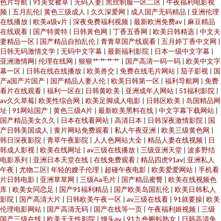
色片导航
|
91美女被草
|
无码人妻
|
黑丝制服一区二区
|
午夜福利电影视
频
|
五月乱伦
|
黄色三级成人
|
久久深爱网
|
成人国产无码精品
|
亚洲伦理
在线播放
|
欧美a级v片
|
深夜免费福利视频
|
最新欧洲免费av
|
麻豆精品
在线观看
|
国产特黄特
|
日韩黃色网
|
丁香五香网
|
欧美日韩精选
|
中文夫
妻精品一区
|
国产精品自拍乱伦
|
青青草国产线观看
|
五月婷丁香中文网
|
日韩无码激情文学
|
无码中文字幕
|
最新福利影院
|
日本一级中文字幕
|
亚洲激情网
|
伦理在线网
|
狠狠艹艹艹艹
|
国产高清一码一码
|
欧美中文字
幕一区
|
日韩在线在线播放
|
欧美兽交
|
免费在线毛片网站
|
茄子影视
|
国
产a国产片国产
|
国产精品人妻人伦
|
欧美日韩第一区
|
福利导航网
|
免费
看片在线观看
|
福利一区在
|
日韩黄欧美
|
亚洲成年人网站
|
51福利影院
|
av久久草莓
|
欧美性综合网
|
欧美足脚成人电影
|
日韩区欧美
|
岛国精品网
址
|
91网站国产
|
黄色三级A片
|
最新欧美黑料在线
|
中文字幕下载网站
|
国产精品美女久久
|
日本在线看网站
|
高清日本
|
日韩深夜激情影院
|
国
产日韩美国成人
|
黄片网站免费观看
|
私人午夜亚洲
|
欧美三级黄色网
|
韩日深夜影院
|
青草午夜影院
|
人人色网站大全
|
精品人妻在线视频
|
日
韩成人影视
|
欧美在线网址
|
av三级在线播放
|
三级亚洲天堂
|
波多野结
电影系列
|
亚洲日本天堂在线
|
在线免费观看
|
精品四虎91av
|
亚洲私人
午夜
|
尤物二区
|
年轻的嫂子伦理
|
超碰午夜电影
|
欧美爱爱网站
|
手机看
片日韩电影
|
亚洲草草网
|
三级Aa毛片
|
国产精品蜜臀
|
欧美在线视频色
库
|
欧美女同恋足
|
国产91福利精品
|
国产欧美岛国乱伦
|
欧美日韩私人
影院
|
国产高清大片
|
日韩欧美午夜一区
|
av三级在线看
|
91就要操
|
欧美
伦理电影网站
|
国产高清无码
|
国产在线等一页
|
午夜福利姬视频
|
三级
国产三级在线
|
欧美天天性影院
|
馒头av
|
91九色蝌蚪熟女
|
日韩高清免