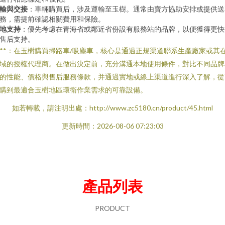
輸與交接
：車輛購買后，涉及運輸至玉樹。通常由賣方協助安排或提供送
務，需提前確認相關費用和保險。
地支持
：優先考慮在青海省或鄰近省份設有服務站的品牌，以便獲得更快
售后支持。
***：在玉樹購買掃路車/吸塵車，核心是通過正規渠道聯系生產廠家或其
域的授權代理商。在做出決定前，充分溝通本地使用條件，對比不同品牌
的性能、價格與售后服務條款，并通過實地或線上渠道進行深入了解，從
購到最適合玉樹地區環衛作業需求的可靠設備。
如若轉載，請注明出處：http://www.zc5180.cn/product/45.html
更新時間：2026-08-06 07:23:03
產品列表
PRODUCT