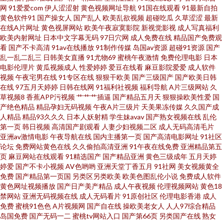
网
91爱爱com
伊人涩涩射
黄色视频网址导航
91国在线观看
91最新自拍
黄色软件91
国产操女人
国产乱人
欧美乱欲视频
超碰吃瓜
久草涩涩
最新
产欧美日韩91 亚洲传媒色情A片 四虎福利av导航 欧美人妖另类 老司机午夜成
在线A片网址
黄色视屏网站
欧美午夜寂寞影院
新视觉影视
成人写真福利
欧美内射网址
日本中文字幕无码
97日穴网
成人免费在线
精品国产免费观
人 国产韩国精品一 AV变态影音 中文字幕剧情另类 手机亚洲色在线 日本三极
看
国产不卡高清
91av在线播放
91制作传媒
岛国av资源
超碰91资源
国产
乱一乱二乱三
日韩美女直播
91尤物69
蜜桃午夜激情
免费伦理电影
日本
电影伦理片
黄瓜视频成人
性爱婷婷
爱豆在线看
麻豆影院爱爱
成人软件
片集 免费91网站 黄色网业网址 东京热视屏 97国产福利影院 在线超碰 色先锋
视频
午夜宅男在线
91专区在线
狠狠干欧美
国产三级国产
国产欧美日韩
在线
97五月天婷婷
日韩在线网
91福利社视频
福利导航
A片三级网站
久
AV导航 欧美AⅤ在线 韩国熟女视频 国产红杏导航 超碰97自慰 91字慕网 综合
草视频8
香蕉APP污视频
艹艹艹插逼
国产精品五月天
狠狠操欧美性爱
国
产绝色精品
精品孕妇无码视频
午夜A片三级片
天美果冻传媒
久久国产成
人精品
精品93久久久
日本人妖射精
学生妹avav
国产熟女视频在线
乱伦
精品色图 少妇后入 欧美性爱www 激情婷婷网 东方亚洲色图91 97资源超碰在
第一页
韩日视频
高清国产剧观看
人妻少妇视频二区
成人无码高清毛片
亚洲av激情电影
午夜导航在线
国内主播第一页
国产高清电影网址
91社区
线 亚洲一卡久173 午夜av网 日韩成人午夜 美女bb 黄色av小说网址 国产白丝
论坛
免费网站黄色在线
久久偷拍高清亚洲
91午夜在线免费
亚洲精品第五
页
麻豆网站在线观看
91精选国产
国产精品亚洲
黄色三级成年
五月天婷
婷爱
国产不卡小视频
AV色哟哟
亚洲天堂丁香五月
91社网
美女视频黄全
自慰91 超碰97在线草 91免费视频国产 香蕉黄色片 日本不卡A片 另类激情
免费
国产精品第一页国
另类区另类欧美
欧美色图乱伦小说
免费成人软件
黄色网址视频播放
国产日产美产精品
成人午夜视频
伦理视频网站
黄色18
com 黄色软件精品99 国产1024在线 a岛国在线视频 91美女免费黑料 亚洲欧
禁网站
亚洲无码视频在线
成人无码看片
91原创社区
伦理电影香港
成人
免费
蜜桃91色色
A片视频网
国产自在线
操欧美老女人
人人97综合精品
岛国免费
国产无码一二
蜜桃tv网站入口
国产第66页
另类国产在线
熟女
美另类人妖 日韩成人在线观看 老司机午夜AV 国产欧美日韩另类 超碰午夜剧