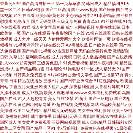
香蕉污APP
国产高清自拍一区
第一页草草影院
韩日成人
精品福利
91天
堂一区二区
日韩a级电影
国产二区高清
国产www视频
国产粉嫩
国产男女
猛视频
91社在线看
欧美日韩黄色片
变态另态另类2
91李宗精品
黑丝袜自
慰喷水
乱伦五月
国产无码网站
三级无毒免费
青青草51
91丝袜在线
91九
色在线观看
91插
成人中文字幕免费
成年人网站视频
免费在线影院
日本
欧美第一页
国产ts在线观看
午夜影院国产在线
91操在线观看
日韩在线播
放视频
成人大片一级天天
内射性爱网址大全
欧美社区第一页
欧美在线视
频播放
91视频污污污
超碰在线公开
AV蜜桃吃瓜
日本欧美在线看
国产精
选免费视频
国产精品91视频
69热最新网址
无码白丝强行免费
激情影院
日韩
久草123
福利欧美在线
成人片无码
日韩成人极品视频
国产在线诱惑
乱人xxxxx
超黄无码
三级黄色图片
91免费看视频
精品午夜福利网
精品亚
洲成a人
国产精品萌白酱
日本理论
91操电影
91一区
成人精品无
91国产
小视频
日韩美女免费直播
A片网站网址
激情文学色
国产主播第37页
青久
青青
日本精品在线播放
三级A片
国产日韩亚洲综合
91短视频网站
欧美骚
网站
丁香五月天亚洲
欧美大粗吊人妖
深夜福利亚洲
人兽福利导航
91叉
叉操小骚逼
成人18视频
欧美大鸡吧
草逼wwww
久草福利免费试看
岛国
国产在线
91人人超碰青青
美女白丝18禁
91肏比
国产三区电影
国产内射
后入在线
黄色网址网站网址
97超在线视
免费视频网站
精品欧美精品v
欧
美操碰
欧美二级片网址
精品成人无码视频
男女午夜福利影院
欧美三级电
影
免费黄色网址
成年版快手
日韩福利无码
四虎四房
亚洲AV在线豆花
亚
洲区成人
美女黄片免费观看
三级网站视频网
成人日韩精品
日韩福利专区
欧美二区女同
国产精品一区91
小x导航福利
免费黄色在线视频
91原创视