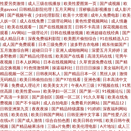
性爱另类激情
|
成人三级在线播放
|
欧美性爱图第一页
|
国产成视频
|
欧
美gayxxx
|
日韩精品影院伦理
|
五月天网址
|
淫秽极品影视播放
|
成人影片
网
|
国产视频午夜
|
少妇伦理影院
|
欧美十大喷潮
|
成年人免费电影
|
欧美
人妖一区
|
成人在线免费
|
三级理论网站
|
黄色性爱视频网站
|
成人情趣
社
|
欧美在线观看一
|
国产在线视频首页
|
日韩不卡高清
|
探花视频在线
观看
|
AV网站
|
一级理论片
|
日韩在线播放视频
|
欧洲超碰在线经典
|
国产
成人精品日本
|
深夜免费福利影院
|
欧美图片偷拍综合
|
91在线精选入口
|
成人国产免费观看
|
日本三级免费片
|
波多野吉衣电梯
|
精东传媒国产
|
五月激激综合网
|
超碰日日干
|
亚洲人成啪啪网站
|
深爱五月天婷婷
|
波
多野教师
|
国产精品伦理在线
|
欧美国产在线看
|
高清无码在线
|
宅男午
夜视频
|
日本人妖网站
|
日本在线视频网址
|
久草资源免费在线
|
国产精
品交换视频
|
91色情激情网
|
操逼福利社
|
日日日日操操
|
美女福利毛片
|
精品视频一区二区
|
日韩夜间私人
|
国产精品日本一区
|
黑丝人妖
|
激情
无码精品
|
欧美日韩偷拍自拍
|
国产97在线看
|
亚洲色墦
|
日本高清中文
字幕
|
免费成人理论片
|
欧美美女大片
|
午夜A片三级
|
97视频在线
|
91黑
丝高跟
|
欧美性爱xxxx
|
欧美孕妇一区二区
|
国产第一区
|
91视频论坛
|
国
产高清一卡新区
|
国产原创区
|
国模一区二区
|
91久久草莓
|
欧美在线免
费视频
|
国产不卡福利
|
成人自拍电影
|
免费看片的网站
|
国产精品12
|
日韩亚洲第九页
|
夜夜夜操
|
国产精品特级露脸
|
91婷婷
|
深夜福利网站
在线
|
欧美在线
|
欧美日韩国产网站
|
日韩亚洲中文字幕
|
国产性爱八区
|
在线v片
|
国产成人激情
|
综合自拍色图
|
欧美日韩在99线
|
欧美日韩午夜
视频
|
国产精品秘果冻传
|
三级a片免费
|
欧美伦理电影
|
A片地址
|
成人三