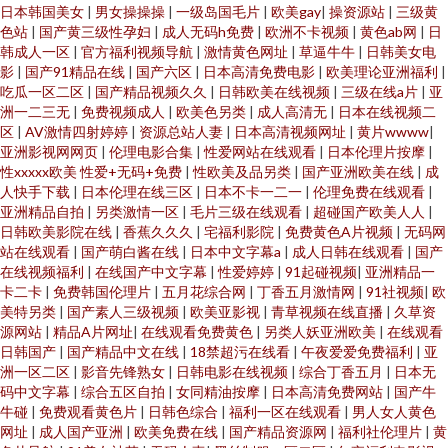
日本韩国美女
|
男女操操操
|
一级岛国毛片
|
欧美gay
|
操资源站
|
三级黄
色站
|
国产黄三级性孕妇
|
成人无码h免费
|
欧洲不卡视频
|
黄色ab网
|
日
韩成人一区
|
官方福利视频导航
|
激情黄色网址
|
草逼牛牛
|
日韩美女电
影
|
国产91精品在线
|
国产六区
|
日本高清免费电影
|
欧美理论亚洲福利
|
吃瓜一区二区
|
国产精品视频久久
|
日韩欧美在线视频
|
三级在线a片
|
亚
洲一二三无
|
免费视频成人
|
欧美色另类
|
成人高清无
|
日本在线视频二
区
|
AV激情四射婷婷
|
资源总站人妻
|
日本高清视频网址
|
黄片wwww
|
亚洲影视网网页
|
伦理电影合集
|
性爱网站在线观看
|
日本伦理片按摩
|
性xxxxx欧美 性爱+无码+免费
|
性欧美及品另类
|
国产亚洲欧美在线
|
成
人快手下载
|
日本伦理在线三区
|
日本不卡一二一
|
伦理免费在线观看
|
亚洲精品自拍
|
另类激情一区
|
毛片三级在线观看
|
超碰国产欧美人人
|
日韩欧美影院在线
|
香蕉久久久
|
宅福利影院
|
免费黄色A片视频
|
无码网
站在线观看
|
国产萌白酱在线
|
日本中文字幕a
|
成人日韩在线观看
|
国产
在线视频福利
|
在线国产中文字幕
|
性爱婷婷
|
91起碰视频
|
亚洲精品一
卡二卡
|
免费韩国伦理片
|
五月花综合网
|
丁香五月激情网
|
91社视频
|
欧
美特另类
|
国产素人三级视频
|
欧美亚影视
|
青草视频在线直播
|
久草资
源网站
|
精品A片网址
|
在线观看免费黄色
|
另类人妖亚洲欧美
|
在线观看
日韩国产
|
国产精品中文在线
|
18禁超污在线看
|
午夜爱爱免费福利
|
亚
洲一区二区
|
影音先锋熟女
|
日韩电影在线视频
|
综合丁香五月
|
日本无
码中文字幕
|
综合五区自拍
|
女同精油按摩
|
日本高清免费网站
|
国产牛
牛碰
|
免费观看黄色片
|
日韩色综合
|
福利一区在线观看
|
男人女人黄色
网址
|
成人国产亚洲
|
欧美免费在线
|
国产精品资源网
|
福利社伦理片
|
黄