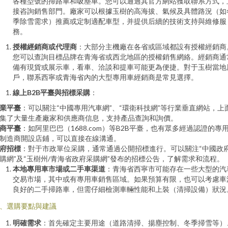
各種型號的掃路車和吸塵車。您可以通過其官方網站獲取聯系方式，
接咨詢銷售部門。廠家可以根據玉樹的高海拔、氣候及具體路況（如
季除雪需求）推薦或定制適配車型，并提供后續的技術支持與維修服
務。
授權經銷商或代理商
：大部分主機廠在各省或區域都設有授權經銷商
您可以查詢目標品牌在青海省或西北地區的授權銷售網絡。經銷商通
備有現貨或展示車，看車、洽談和提車可能更為便捷。對于玉樹當地
戶，聯系西寧或青海省內的大型專用車經銷商是常見選擇。
線上B2B平臺與招標采購
：
業平臺
：可以關注“中國專用汽車網”、“環衛科技網”等行業垂直網站，上
集了大量生產廠家和供應商信息，支持產品查詢和詢價。
商平臺
：如阿里巴巴（1688.com）等B2B平臺，也有眾多經過認證的專
制造商開設店鋪，可以直接在線溝通。
府招標
：對于市政單位采購，通常通過公開招標進行。可以關注“中國政
購網”及“玉樹州/青海省政府采購網”發布的招標公告，了解需求和流程。
本地專用車市場或二手車渠道
：青海省西寧市可能存在一些大型的汽
交易市場，其中或有專用車銷售區域。如果預算有限，也可以考慮車
良好的二手掃路車，但需仔細檢測車輛性能和上裝（清掃設備）狀況
、選購要點與建議
明確需求
：首先確定主要用途（道路清掃、揚塵控制、冬季掃雪等）