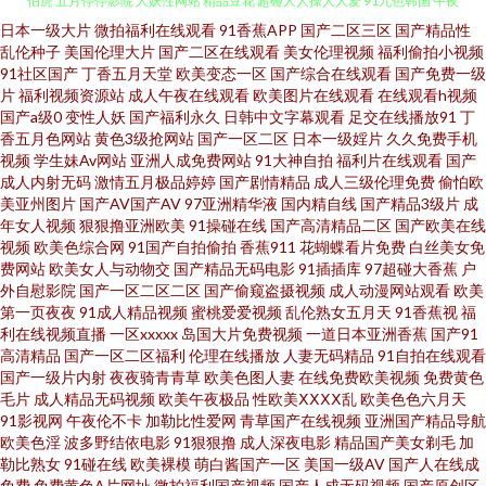
日本一级大片
微拍福利在线观看
91香蕉APP
国产二区三区
国产精品性
狼友导航 日韩午夜福利导航 香蕉国际av 欧美色图91看片 国产精品天天 91唐
乱伦种子
美国伦理大片
国产二区在线观看
美女伦理视频
福利偷拍小视频
91社区国产
丁香五月天堂
欧美变态一区
国产综合在线观看
国产免费一级
伯虎 五月停停影院 人妖性网站 精品豆花 超碰人人操人人爱 91九色韩国 午夜
片
福利视频资源站
成人午夜在线观看
欧美图片在线观看
在线观看h视频
国产a级0
变性人妖
国产福利永久
日韩中文字幕观看
足交在线播放91
丁
香五月色网站
黄色3级抢网站
国产一区二区
日本一级婬片
久久免费手机
成人直播午夜 欧美久久成年网站 黑丝萝少 黄网在线看可下载 大香蕉92 Av性
视频
学生妹Av网站
亚洲人成免费网站
91大神自拍
福利片在线观看
国产
成人内射无码
激情五月极品婷婷
国产剧情精品
成人三级伦理免费
偷怕欧
爱中文 91精品54 午夜少妇码无 欧美人妖熟妇 国产人妖视频 avtt久久天堂 中
美亚州图片
国产AV国产AV
97亚洲精华液
国内精自线
国产精品3级片
成
年女人视频
狠狠撸亚洲欧美
91操碰在线
国产高清精品二区
国产欧美在线
视频
欧美色综合网
91国产自拍偷拍
香蕉911
花蝴蝶看片免费
白丝美女免
文字幕久荜 日韩有码国产在线 内射的网站 国产三级网址 www欧美粗大 欧美
费网站
欧美女人与动物交
国产精品无码电影
91插插库
97超碰大香蕉
户
外自慰影院
国产一区二区二区
国产偷窥盗摄视频
成人动漫网站观看
欧美
午夜激情影院 女人A片综合 韩国av啪啪 97在线观看视频 亚洲天堂网色 色综
第一页夜夜
91成人精品视频
蜜桃爱爱视频
乱伦熟女五月天
91香蕉视
福
利在线视频直播
一区xxxxx
岛国大片免费视频
一道日本亚洲香蕉
国产91
高清精品
国产一区二区福利
伦理在线播放
人妻无码精品
91自拍在线观看
合97 欧美性交DVD 91伊人资源站 无码1234 人人操操 久草女同精品 第一福
国产一级片内射
夜夜骑青青草
欧美色图人妻
在线免费欧美视频
免费黄色
毛片
成人精品无码视频
欧美午夜极品
性欧美ⅩⅩⅩⅩ乱
欧美色色六月天
利色导 91人妻人妻 深夜福利网址导航 欧美A视频 国产美女自在线 97资源国
91影视网
午夜伦不卡
加勒比性爱网
青草国产在线视频
亚洲国产精品导航
欧美色淫
波多野结依电影
91狠狠撸
成人深夜电影
精品国产美女剃毛
加
勒比熟女
91碰在线
欧美裸模
萌白酱国产一区
美国一级AV
国产人在线成
产 性欧美日韩 人人干人人爽 一本道色AV 日韩αV 美国骚极品极品 国产操女人
免费
免费黄色A片网址
微拍福利国产视频
国产人成无码视频
国产原创区