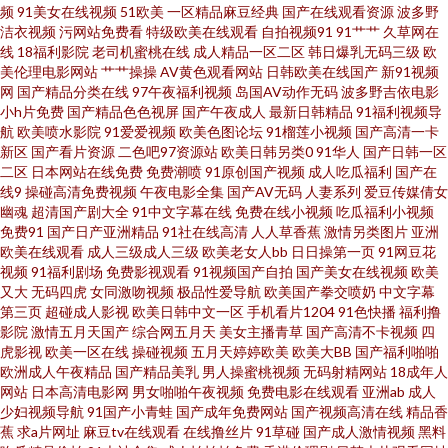
频
91美女在线视频
51欧美
一区精品麻豆经典
国产在线观看资源
波多野
洁衣视频
污网站免费看
特级欧美在线观看
自拍视频91
91艹艹
久草网在
愛愛 午夜无码理论 欧美性爱A片 一级肏屄 TS人妖丝袜自慰 国产高清精品二区
线
18福利影院
老司机蜜桃在线
成人精品一区二区
韩日爆乳无码三级
欧
美伦理电影网站
艹艹操操
AV黄色观看网站
日韩欧美在线国产
新91视频
狼友激情网 女同互相扣逼视频 韩国人妻Av wwwav大全 亚洲有码中文字幕 婷
网
国产精品分类在线
97午夜福利视频
岛国AV动作无码
波多野吉依电影
小h片免费
国产精品色色视屏
国产午夜成人
最新日韩精品
91福利视频导
航
欧美喷水影院
91爱爱视频
欧美色图论坛
91榴莲小视频
国产高清一卡
婷一级视频 亚洲色情传媒电影 日韩黄色影院 久久伊人艹艹 国内福利视频 成
新区
国产看片资源
二色吧97资源站
欧美日韩另类0
91华人
国产日韩一区
二区
日本网站在线免费
免费潮喷
91原创国产视频
成人吃瓜福利
国产在
人蝌蚪 91亚洲色图在线 先锋影院光棍影院 日本成人黄色电影 久久伊人免费
线9
操碰高清免费视频
午夜电影全集
国产AV无码
人妻系列
爱豆传媒倩女
幽魂
超清国产剧大全
91中文字幕在线
免费在线小视频
吃瓜福利小视频
免费91
国产日产亚洲精品
91社在线高清
人人草香蕉
激情另类图片
亚洲
国产极品久久 美女网站在线观看 国产一二一二级 www日夜夜无码 91免费小
欧美在线观看
成人三级成人三级
欧美老女人bb
日日操第一页
91网豆花
视频
91福利剧场
免费影视观看
91视频国产自拍
国产美女在线视频
欧美
网站 午夜日韩AV影院 日韩影视 另类av专区 国产操女人 97人人香蕉 午夜熟女
又大
无码四虎
女同激吻视频
极品性爱导航
欧美国产拳交喷奶
中文字幕
第三页
超碰成人影视
欧美日韩中文一区
手机看片1204
91色快播
福利撸
影院
激情五月天国产
综合网五月天
美女主播青草
国产高清不卡视频
四
av影院 日本特黄 玖玖av影院 国产传媒第三页 91在线不卡 亚洲超碰在线57 日
虎影视
欧美一区在线
操碰视频
五月天婷婷欧美
欧美大BB
国产福利啪啪
欧洲成人午夜精品
国产精品美乳
男人操蜜桃视频
无码射精网站
18成年人
韩国产在线 内射精品 国产精品黄 99热香港 亚洲欧美韩日精品 日韩中文字幕
网站
日本高清电影网
男女啪啪午夜视频
免费电影在线观看
亚洲ab
成人
少妇视频导航
91国产小青蛙
国产成年免费网站
国产视频高清在线
精品香
蕉
求a片网址
麻豆tv在线观看
在线撸丝片
91草碰
国产成人激情视频
黑料
专区 蜜桃抖阴 国产欧美一区二区 AV福利在线 亚洲人妖无码 无码AV电影 人妖