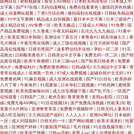
级网站在
|
射精视频黄
|
操女人AV网站
|
日本欧美韩国专区
|
日本成人中
文字幕
|
国产97在线
|
无码动漫网站
|
免费在线看黄色
|
激情四房色色播
|
成人动漫网站观看
|
丁香5月综合网
|
微拍福利在线视频
|
日韩欧美精品视
频
|
91中文字幕网
|
精品成人自拍视频
|
最日本中文字幕
|
日本三级国产
|
成人精品在线
|
AV免费一区
|
欧美无极品
|
三级成人片网站
|
91免费
|
国
产精品免费视频
|
久久香蕉
|
午夜无码福利
|
乱伦九九九九精品
|
91看中
文
|
欧美亚洲日本韩国
|
亚洲综合丁香五月
|
青青操91
|
精东传媒久久
|
黄
毛片网络
|
午夜宅男在线网
|
成人三级在线视频
|
五月天婷婷导航
|
国产
高清在线视频
|
日韩另类国产
|
波多野估结衣在线
|
孕妇一区二区
|
91豆
花熟女
|
日韩殴美黄色片
|
日韩美女中文字幕
|
免费无码一区二区
|
国产精
品黄在线观
|
欧美午夜撸吧
|
日本三级mp4
|
国产欧美日韩各类
|
免费黄
色A片
|
免费福利片
|
免费的黄色网站
|
日韩a级毛
|
久久精品中文字幕
|
青
青草在线成人
|
亚洲第一页色
|
97成人免费视频
|
超碰在线中文无码
|
91
免费黄色网
|
91麻豆视频
|
成人亚洲在线观看
|
国产91白丝在
|
欧美婷婷
六月丁香
|
午夜肏屄
|
91我要操
|
日本孕妇三级视频
|
97色色网
|
蜜桃爱
爱视频
|
欧美色图偷偷自拍
|
成人丝瓜视频下载
|
国产乱子伦
|
一区国产
在线观看
|
日韩国产二区
|
夜色导航
|
青草青青草
|
美韩av影院
|
日日碰
操
|
免费无毒AV网址
|
91豆花视频18
|
国产免费高清视频
|
性欧美18
|
殴
美黄片A片网址
|
亚洲青青草原
|
免费看片视频软件
|
日韩无码人妻系列
|
成人吃瓜福利
|
久久精品国产福利
|
人人人人人
|
亚洲AV网址
|
日本福利
一区
|
成人抖阴福利
|
日韩无码一卡
|
国产网站视频
|
欧美丰满老妇
|
性爱
乱伦
|
亚洲国产婷婷
|
91最新国产精品
|
毛片传媒
|
91在线视频导航
|
91
婷婷日屄
|
欧美国产视频
|
日韩av导航
|
老男人av
|
成人伦理电影在线
|
狼