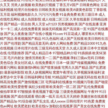
久叉叉
另类人妖视频
欧美熟妇穴视频
丁香五月V国产
日韩黄色网址
豆花
福利视频
轮理片自拍偷拍
日韩欧美美女视频
欧美A级黄色影院
丁香影视
99 国产精品久久AⅤ 东京热无码中文网 超碰碰碰97操逼 97超碰熟女精品 91
五月花
福利视频电影久久
污污污污免费
91金典免费
欧美三级日本
成人
在线吃瓜网站
成人岛国影院
成人动漫二区三区
久草在线最新
日韩精品推
露脸双飞 91官网在线观看 91福利网
荐
国产精品一区自拍
男人天堂
a片123
另类视频欧美
国产在线直播
亚洲
卡一卡二
成人在线免费看黄
操操无码视频
国产高清第一页
91国产在线播
放
国产女人夜夜做
国产在线小视频
91com
91豆花成人
哪里有A片网址
精产国品
香蕉视频国产精品
91九色福利
成人国产无线视
欧美日韩性生活
片
国产伦理剧
国产精品无套无码
成年人网站免费
国产精品1000
91九色
在线视频
日本伦理片在线
三级无码在线天堂
久久成人亚洲
日本中文视频
在线
伦理剧推荐
国产成人精品日本
97甜桃品种介绍
91插插插
欧美SE第
二页
毛片内射女
激情另类欧美一二
国产色视频
孕妇三级av无码
日韩欧
美色综合
美女社区成人
在线免费看片
日本一级
国产传媒视频网站
免费
观看污网站
最新激情h网站
国产喷浆抽搐
宅男久久国产精品
国产乱肥老
妇
最新福利影院
欧美人妖视频网站
窝窝午夜理论
久草视频深夜福利
波
多野步中文字幕
日韩福利网址导航
91精品国产社区
超碰无码在线
欧美日
韩高清免费
国产激情视频三区
宅男福利在线播放
91视频污导航
国产啪亚
洲国
欧美性爱密臀
疯狂少妇喷潮
欧美肏屄一区二区
国产乱伦免费观看
偷拍草草草
97狠狠插
香蕉视频下载污版
三级黄色视频网址
午夜99
91日
逼视频
国产成在线观看
萌白酱一线天
乱伦五月天婷婷
美腿丝袜在线观看
国产精品3p
91综合碰
国产乱女乱
成人xxxxx
日韩伦理片
91色爱
免费黄
色av网址
欧美肥老妇
欧美在线tv
加勒比在线视屏
国产美女在线免费
91