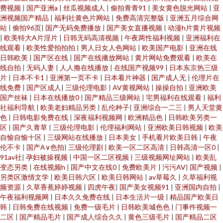
费视频
|
国产亚洲a
|
丝瓜视频成人
|
偷拍青青91
|
美女黄色脱光网站
|
亚
洲视频国产精品
|
福利社黄色片网站
|
免费高清完整版
|
亚洲五月综合网
站
|
偷拍96页
|
国产无码免费播放
|
国产美女直播视频
|
动漫h片黄片视频
|
欧美特大A片淫片
|
日韩无码高清视频
|
午夜两性福利视频
|
亚洲福利在
线观看
|
欧美性爱拍拍拍
|
男人日女人色网站
|
欧美国产电影
|
亚洲在线
日韩欧美
|
国产区在线
|
国产在线播放网站
|
黄片网站免费观看
|
欧美在
线自拍
|
无码人妻
|
人人撸在线播放
|
在线国产视频99
|
日本东京热三级
片
|
日本不卡1
|
亚洲第一页不卡
|
日本看片神器
|
国产成人无
|
伦理片在
线免费
|
国产区成人
|
三级伦理电影
|
AV黄视网站
|
操操自拍
|
亚洲欧美
国产丝袜
|
日本在线播放0
|
国产精品三级网站
|
宅男福利在线观看
|
福利
社福利导航
|
欧美老妇精品另类
|
乱伦种子
|
亚洲综合一二三
|
男人天堂黄
色
|
日韩电影免费在线
|
深夜福利视频网
|
欧洲精品色
|
日韩欧美另类一
区
|
国产久青草
|
三级伦理电影
|
伦理福利网站
|
亚洲欧美日韩视频
|
欧美
自愉自愉十区
|
三级网站在线播放
|
日本美女
|
手机看片欧美日韩
|
午夜
伦不卡
|
国产A∨色拍
|
三级伦理剧
|
欧美一区二区高清
|
日韩高清一区0
|
91av社
|
孕妇被操视频
|
中国一区二区视频
|
三级视频网址网站
|
欧美乱
变态另类
|
在线视频h
|
国产中文在线0
|
免费欧美片
|
污污AV
|
国产视频
|
另类区激情文学
|
欧美日韩六区
|
欧美日韩网站
|
av草莓久
|
久草福利视
频资源
|
久草香蕉婷婷视频
|
四虎午夜
|
国产美女视频91
|
亚洲国内自拍
|
午夜福利视频网
|
日本久久免费在线
|
日本生活片一级
|
精品国产欧美日
韩
|
日韩免费在线视频
|
免费一级毛片
|
日韩欧美城色色
|
门事件视频一
二区
|
国产精品毛片
|
国产成人综合久久
|
黄色三级毛片
|
国产精品二区