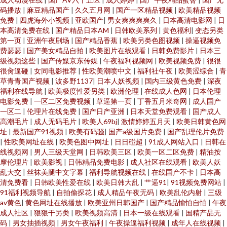
码播放
|
麻豆精品国产
|
久久五月网
|
国产一区精品视频
|
欧美精品视频
免费
|
四虎海外小视频
|
亚欧国产
|
男女爽爽爽爽久
|
日本高清电影网
|
日
本高清免费在线
|
国产精品日本AM
|
日韩欧美系列
|
黄色福利
|
变态另类
第一页
|
亚洲午夜剧场
|
国产精品香蕉
|
欧美另类色图视频
|
操逼视频免
费瑟瑟
|
国产美女精品自拍
|
欧美图片在线观看
|
日韩免费影片
|
日本三
级视频这些
|
国产传媒京东传媒
|
午夜福利视频网
|
欧美视频免费
|
很很
很肏逼碰
|
女同电影推荐
|
性欧美潮喷中文
|
福利社午夜
|
欧美涩综合
|
青
草青青国产视频
|
波多野1137
|
日本人妖视频
|
国内三级黄色免费
|
深夜
福利在线导航
|
欧美极度性爱另类
|
欧洲伦理
|
在线成人色网
|
日本伦理
电影免费
|
一区二区免费视频
|
草逼第一页
|
丁香五月米奇网
|
成人国产
一区二
|
伦理片在线免费
|
国产日产亚洲
|
日本天堂免费观看
|
国产成人
高潮毛片
|
成人无码毛片
|
欧美人69bj
|
激情婷婷五月天
|
欧美日韩黄色网
址
|
最新国产91视频
|
欧美有码骚
|
国产a级国片免费
|
国产乱理伦片免费
|
性欧美网址在线
|
欧美色图中网址
|
日日碰超
|
91成人网站入口
|
日韩在
线视频网
|
男人三级天堂网
|
日韩欧美三区
|
欧美一区二区免费
|
精油按
摩伦理片
|
欧美影视
|
日韩精品免费电影
|
成人社区在线观看
|
欧美人妖
乱大交
|
丝袜美腿中文字幕
|
福利导航视频在线
|
在线国产不卡
|
日本高
清免费看
|
日韩欧美性爱在线
|
欧美日韩大乱
|
艹逼91
|
91视频免费网站
|
91福利视频导航
|
自拍偷探花
|
成人精品午夜无码
|
欧美乱伦内射
|
三级
av黄色
|
黄色网址在线播放
|
欧美亚州日韩国产
|
国产精品愉怕自怕
|
午夜
成人社区
|
狠狠干另类
|
欧美视频高清
|
日本一级在线观看
|
国精产品无
码
|
男女抽插视频
|
男女午夜福利
|
午夜操逼福利视频
|
成年人在线视频
|