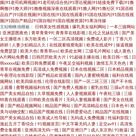
频|91老司机网视频|91老司机综合热|91理论视频|91链接免费下载|91撸
啊撸|91撸大师|91撸撸视频深夜在线观看|91撸人网|91撸社区
91国语精
品自产|91国在视频|91国在线|91国在线观看|91国在线国内|91国在线视
频|91国自产精品|91国自啪|91国自视频资源|91果冻传媒
主站蜘蛛池模板：
日韩美女性感视频
|
爆乳美女福利网站
|
一本三级网站
|
亚洲瑟图夜色
|
青草青青99
|
青青草在线影视
|
乱伦之兄妹乱情
|
国产美
女主播喷水
|
东方欧美色
|
一区二区高清视频
|
免费成人影片
|
丁香六月
婷婷
|
人妻少妇精品久久
|
在线观看狼窝电影
|
欧美在线成99
|
操逼视频
免费瑟瑟
|
欧美大色
|
青青草ios
|
欧美处女网
|
三级毛片网站
|
成人黄色
|
A片网站免费看
|
日韩屄屄欧美大片
|
91超碰主播在线
|
欧美日韩一线
|
日
韩xxxxx猛
|
欧美日韩免费观看
|
午夜足交福利视频
|
激情五月天色色
|
青
青草在视频免费
|
高清成人免费视频
|
日本在线视频二区
|
日本精品视频
|
午夜理论在线影院
|
国产精品欢迎观看
|
国内人妻蜜桃视频
|
福利在线视
频网站
|
欧美四级在线
|
伦理在线影院
|
国产一区二区三区
|
国产不卡线
上观看
|
蜜臀视频福利在线
|
国产免费人视频在
|
蜜乳在线
|
三级a片在线
|
国产美女精品自拍
|
久草视频免费
|
人人妻视频观看
|
午夜轮三级
|
三级
特黄在线观看
|
日韩欧美在线看片
|
无码人妻视频看看
|
国产美女在线观
看
|
国产精品视频网站
|
精品国产网站
|
国产高清精品在线
|
日本色卡
|
欧
美与动物交配
|
精品国产视频在线
|
日韩爱爱动态
|
精品国产在线视频
|
国产美女精品自拍
|
欧美成人性导航
|
无码成人免费视频
|
性福利影院
|
激起五月丁香综合
|
91视频首页
|
中文字幕无码人妻
|
足交av91
|
高清免
费全集观看
|
亚洲高清无码一线
|
国产亚洲日产
|
成人东京热
|
91敢逼
|
亚
洲国内精品
|
在线色综合
|
亚洲激情极品
|
精品91自拍
|
国产麻豆高清
|
成