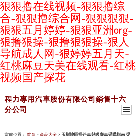
狠狠撸在线视频-狠狠撸综
合-狠狠撸综合网-狠狠狠狠-
狠狠五月婷婷-狠狠亚洲org-
狠撸狠操-狠撸狠狠操-狠人
导航成人网-狠婷婷五月天-
红桃麻豆天美在线观看-红桃
视频国产探花
程力專用汽車股份有限公司銷售十六
分公司
當前位置：
首頁
>
產品大全
>
玉樹地區掃路車與吸塵車采購指南 渠